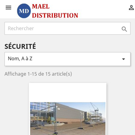



SÉCURITÉ
Nom, A à Z

Affichage 1-15 de 15 article(s)