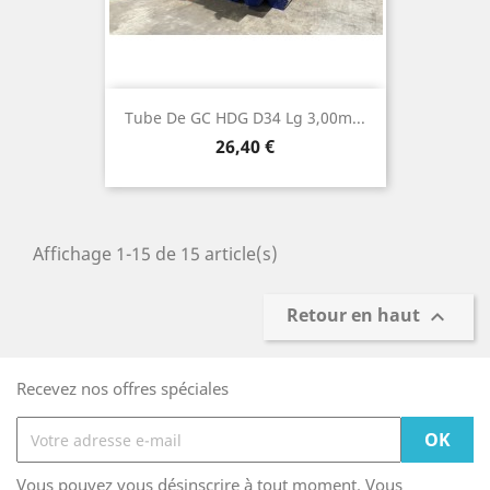
Tube De GC HDG D34 Lg 3,00m...
Prix
26,40 €
Affichage 1-15 de 15 article(s)
Retour en haut

Recevez nos offres spéciales
Vous pouvez vous désinscrire à tout moment. Vous