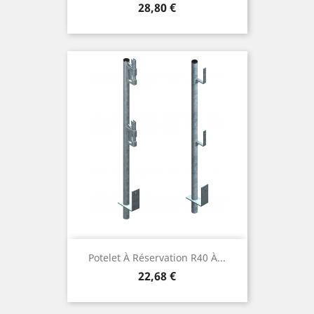
Prix
28,80 €
Potelet À Réservation R40 À...
Prix
22,68 €