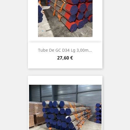
Tube De GC D34 Lg 3,00m...
Prix
27,60 €