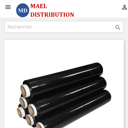


