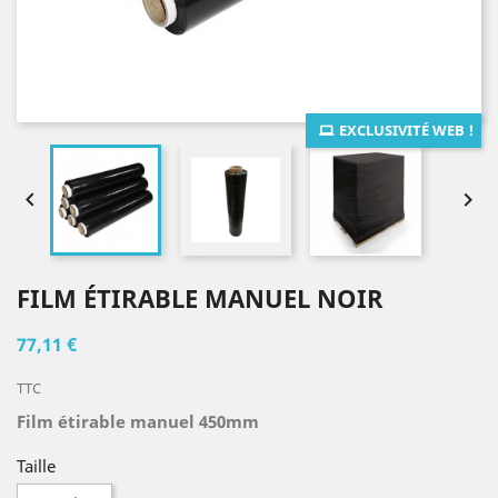
EXCLUSIVITÉ WEB !


FILM ÉTIRABLE MANUEL NOIR
77,11 €
TTC
Film étirable manuel 450mm
Taille